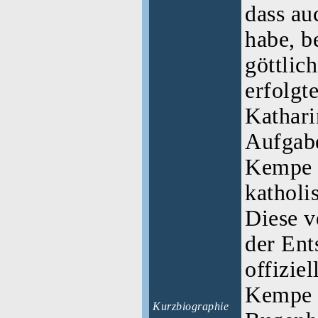
dass au
habe, b
göttlic
erfolgt
Kathari
Aufgab
Kempe a
katholis
Diese v
der Ent
offiziel
Kempe 
Kurzbiographie