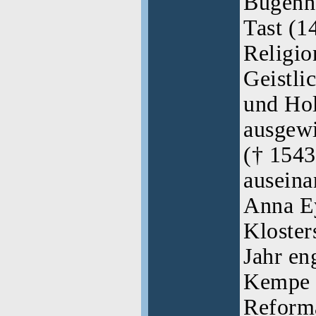
Bugenh
Tast (1
Religio
Geistli
und Hol
ausgew
(† 1543
auseina
Anna Ey
Kloster
Jahr en
Kempe f
Reforma