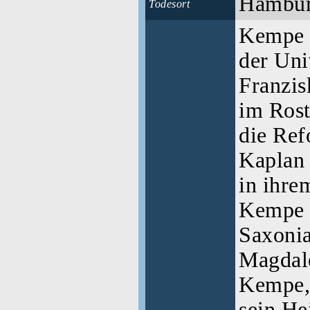
Hambu
Todesort
Kempe a
der Uni
Franzis
im Rost
die Ref
Kaplan 
in ihre
Kempe i
Saxonia
Magdale
Kempe, 
sein He