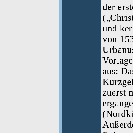
der ers
(„Chris
und ker
von 153
Urbanus
Vorlage
aus: Da
Kurzgef
zuerst 
ergange
(Nordki
Außerde