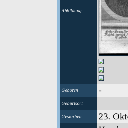
Abbildung
-
Geboren
Geburtsort
23. Okt
Gestorben