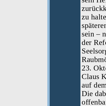
zurückk
zu halt
späteren
sein – 
der Ref
Seelsor
Raubmör
23. Okt
Claus K
auf dem
Die dab
offenba