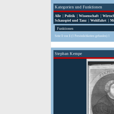
Kategorien und Funktionen
|
|
|
Alle
Politik
Wissenschaft
Wirtsc
|
|
Schauspiel und Tanz
Wohlfahrt
Me
Seite
1
von
1
(1 Persönlichkeiten gefunden) 1
Stephan Kempe