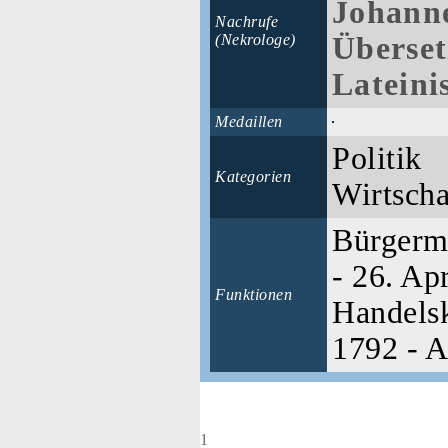
Johann
Nachrufe
(Nekrologe)
Überse
Lateini
Medaillen
Politik
Kategorien
Wirtscha
Bürgerme
- 26. Ap
Funktionen
Handels
1792 - A
1