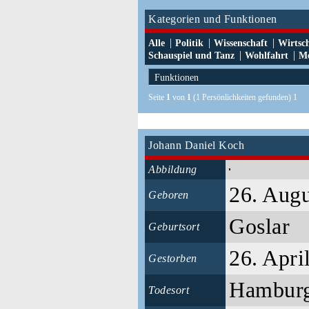
Kategorien und Funktionen
|
|
|
Alle
Politik
Wissenschaft
Wirtsc
|
|
Schauspiel und Tanz
Wohlfahrt
Me
Seite
1
von
1
(1 Persönlichkeiten gefunden) 1
Johann Daniel Koch
Abbildung
26. Augu
Geboren
Goslar
Geburtsort
26. Apri
Gestorben
Hambur
Todesort