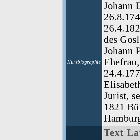
Johann D
26.8.174
26.4.18
des Gosl
Johann P
Ehefrau,
Kurzbiographie
24.4.177
Elisabet
Jurist, s
1821 Bü
Hambur
Text La