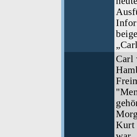
heut
Ausf
Infor
beig
„Car
Carl
Hamb
Frei
"Men
gehö
Morge
Kurt
war.