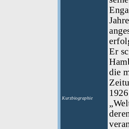
Enga
Jahr
ange
erfol
Er sc
Hambu
die m
Zeitu
1926
Kurzbiographie
„Wel
dere
vera