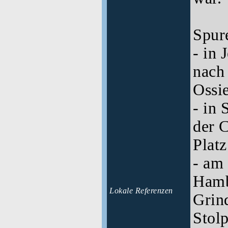
Spur
- in 
nach
Ossi
- in 
der 
Platz
- am
Hamb
Lokale Referenzen
Grind
Stolp