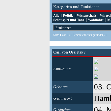
Kategorien und Funktionen
|
|
|
Alle
Politik
Wissenschaft
Wirtsc
|
|
Schauspiel und Tanz
Wohlfahrt
Me
Seite
1
von
1
(1 Persönlichkeiten gefunden) 1
Carl von Ossietzky
Abbildung
03. 
Geboren
Ham
Geburtsort
04. 
Gestorben