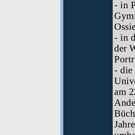
- in 
Gymn
Ossi
- in 
der 
Portr
- die
Unive
am 2
Ande
Büch
Jahre