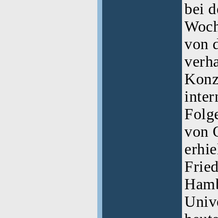
bei d
Woche
von d
verha
Konz
inter
Folge
von 
erhie
Fried
Hamb
Unive