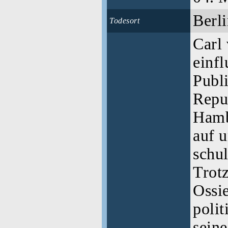
Berl
Todesort
Carl
einfl
Publ
Repu
Hamb
auf 
schul
Trot
Ossi
polit
seine