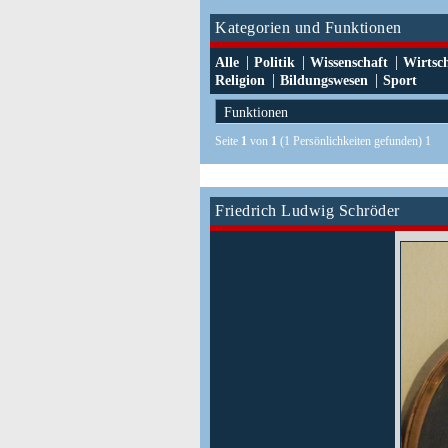
Kategorien und Funktionen
|
|
|
Alle
Politik
Wissenschaft
Wirtsc
|
|
Religion
Bildungswesen
Sport
Seite
1
von
1
(1 Persönlichkeiten gefunden) 1
Friedrich Ludwig Schröder