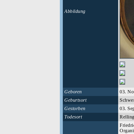
Abbildung
Geboren
03. No
Geburtsort
Schwe
Gestorben
03. Se
Todesort
Rellin
Friedr
Organi