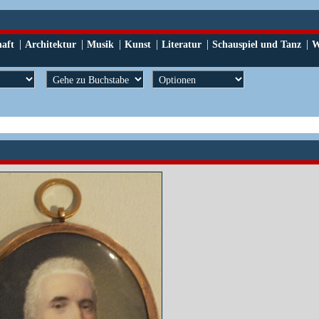
|
|
|
|
|
|
haft
Architektur
Musik
Kunst
Literatur
Schauspiel und Tanz
W