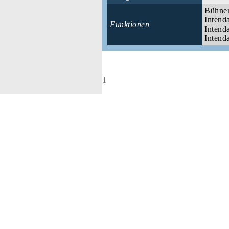
Bühnen
Intend
Funktionen
Intend
Intend
1