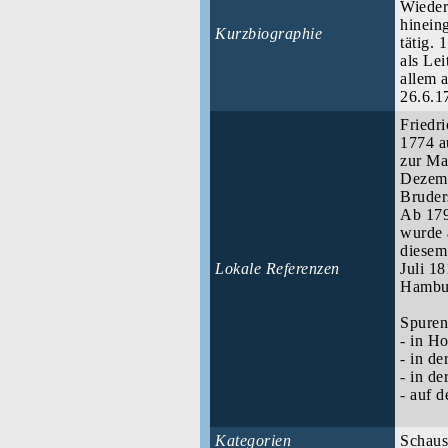
Wieder
hinein
Kurzbiographie
tätig.
als Lei
allem 
26.6.1
Friedr
1774 a
zur Ma
Dezemb
Bruder
Ab 179
wurde 
diesem
Lokale Referenzen
Juli 1
Hambu
Spuren
- in H
- in de
- in d
- auf 
Kategorien
Schaus