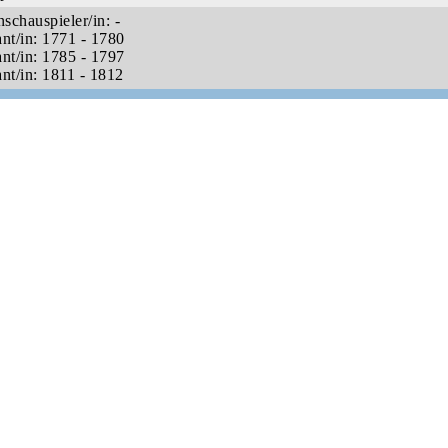
schauspieler/in: -
ant/in: 1771 - 1780
ant/in: 1785 - 1797
ant/in: 1811 - 1812