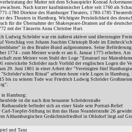
verheiratung der Mutter mit dem Schauspieler Konrad Ackermann
gewachsen. Nach kurzer kaufmännischer Lehre seit 1760 als Scha
 1771-1780 Direktor des Hamburger Theaters, 1780-1785 Theaterdi
ter des Theaters in Hamburg. Wichtigste Persönlichkeit des deutsc
auch für die Übernahme der Shakespeare-Dramen auf die deutsch
772 mit der Tänzerin Anna Christine Hart.
ich Ludwig Schröder war ein äußerst aktiver und überzeugter Fre
uf Vorschlag von Johann Joachim Christoph Bode im Eimbeck'sc
ienblume" in den Bruder-Bund aufgenommen. Seine Beförderung
er 1774 - zum Meister wurde er am 6. Januar 1775 erhoben. Am 2
schaft zum Meister vom Stuhl der Loge "Emanuel zur Maienblum
1 entwickelte Schröder nach Vorbild der englischen Logen die Ver
am 29. Juni 1801 in einer Arbeit der "Vereinigten fünf Hambur
 "Schröder'schen Ritual" arbeiten heute viele Logen in Hamburg,
815 bis zu seinem Tode war Friedrich Ludwig Schröder Großmeist
rg".
 in Hamburg:
ohenfelde ist die nach ihm benannte Schröderstraße
r Rathausdiele befindet sich an einer Säule sein Portrait-Relief
er Carl-Toepfer-Stiftung ist ihm das Haus Neanderstraße 26 gewid
dem Althamburgischen Gedächtnisfriedhof in Ohlsdorf liegt auf Gr
piel und Tanz