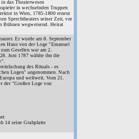
 in das Theaterwesen
uspieler in wechselnden Truppen
rektor in Wien, 1785-1800 erneut
hen Sprechtheaters seiner Zeit, vor
en Bühnen wegweisend. Heirat
imaurer. Er wurde am 8. September
hen Haus von der Loge "Emanuel
 zum Gesellen war am 2.
8. Juni 1787 wählte ihn die
e".
einfachung des Rituals - es
gischen Logen" angenommen. Nach
 Europa und weltweit. Vom 21.
er der "Großen Loge von
met
ab 14 seine Grabplatte