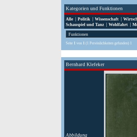
Kategorien und Funktionen
|
|
|
Alle
Politik
Wissenschaft
Wirtsc
|
|
Schauspiel und Tanz
Wohlfahrt
Me
Seite
1
von
1
(1 Persönlichkeiten gefunden) 1
Bernhard Klefeker
Abbildung