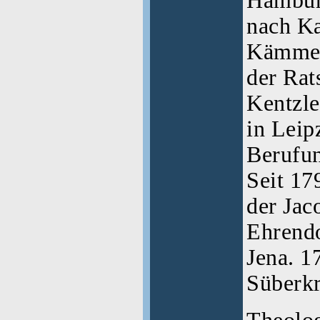
Hamburg
nach Ka
Kämmere
der Rat
Kentzle
in Leip
Berufun
Seit 17
der Jac
Ehrendo
Jena. 1
Süberkr