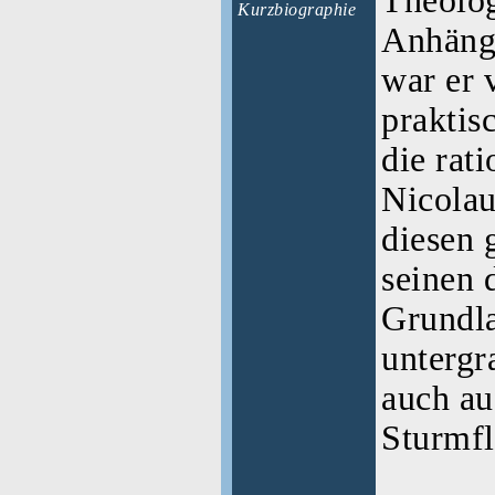
Theolog
Kurzbiographie
Anhänge
war er 
praktis
die rat
Nicola
diesen 
seinen 
Grundla
untergr
auch au
Sturmfl