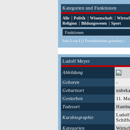
Kategorien und Funktionen
|
|
|
Alle
Politik
Wissenschaft
Wirtsc
|
|
Religion
Bildungswesen
Sport
Seite
1
von
1
(1 Persönlichkeiten gefunden) 1
Ludolf Meyer
Abbildung
Geboren
-
Geburtsort
unbek
Gestorben
11. Ma
Todesort
Hamb
Ludolf
Kurzbiographie
Schiff
Kategorien
Wirtsc