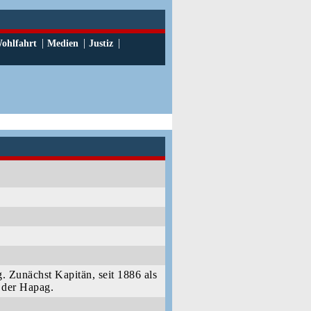
|
|
|
ohlfahrt
Medien
Justiz
 Zunächst Kapitän, seit 1886 als
s der Hapag.