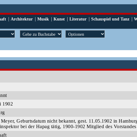
|
|
|
|
|
|
haft
Architektur
Musik
Kunst
Literatur
Schauspiel und Tanz
W
annt
i 1902
urg
 Meyer, Geburtsdatum nicht bekannt, gest. 11.05.1902 in Hamburg.
sinspektor bei der Hapag tätig, 1900-1902 Mitglied des Vorstande
haft