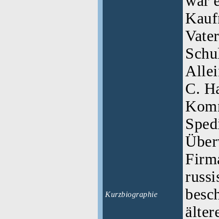
war 
Kauf
Vate
Schul
Allei
C. H
Komm
Spedi
Über
Firm
russi
besch
Kurzbiographie
älter