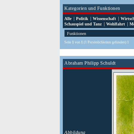
Kategorien und Funktionen
|
|
|
Alle
Politik
Wissenschaft
Wirtsc
|
|
Schauspiel und Tanz
Wohlfahrt
Me
Seite
1
von
1
(1 Persönlichkeiten gefunden) 1
Abraham Philipp Schuldt
Abbildung