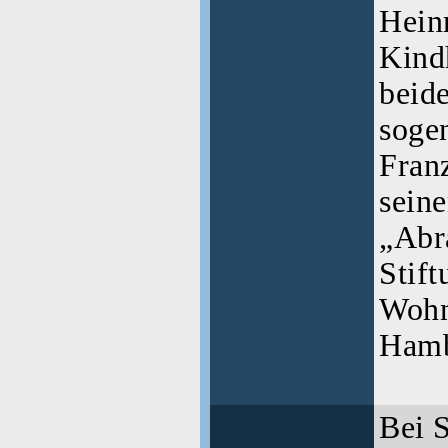
Hein
Kindh
beide
soge
Fran
sein
„Abr
Stift
Wohn
Hamb
Bei S