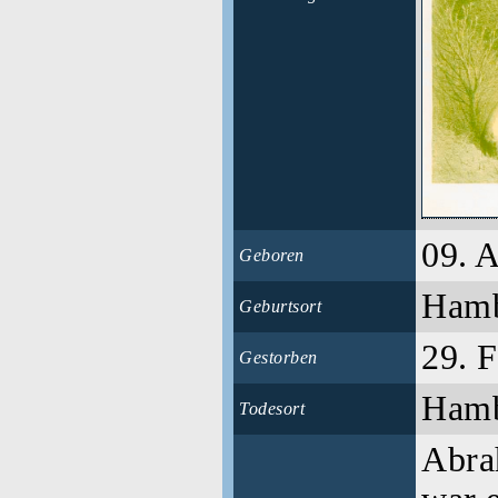
09. A
Geboren
Ham
Geburtsort
29. 
Gestorben
Ham
Todesort
Abra