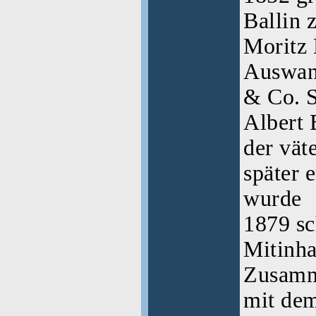
Ballin
Moritz 
Auswan
& Co. S
Albert 
der vät
später 
wurde
1879 sc
Mitinha
Zusamm
mit de