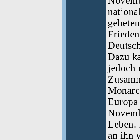
Novemb
nationa
gebeten
Frieden
Deutsch
Dazu k
jedoch 
Zusamm
Monarch
Europa 
Novemb
Leben. 
an ihn 