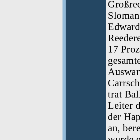
Großree
Sloman 
Edward 
Reedere
17 Proz
gesamt
Auswand
Carrsch
trat Bal
Leiter 
der Ha
an, bere
wurde e