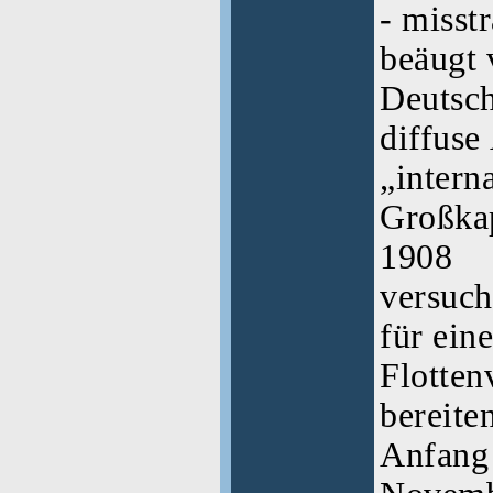
- misst
beäugt 
Deutsch
diffuse
„intern
Großkap
1908
versuch
für ein
Flotten
bereiten
Anfang