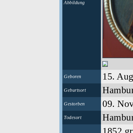
Abbildung
15. Aug
Geboren
Hambu
Geburtsort
09. No
Gestorben
Hambu
Todesort
1852 gr