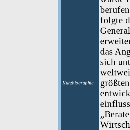
berufen
folgte 
General
erweite
das Ang
sich un
weltwei
größten
Kurzbiographie
entwicke
einflus
„Berate
Wirtsch