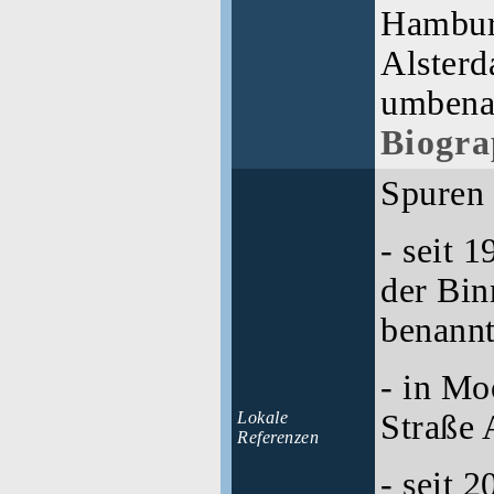
Hamburg
Alster
umbena
Biogra
Spuren
- seit 1
der Bin
benann
- in Mo
Lokale
Straße 
Referenzen
- seit 2