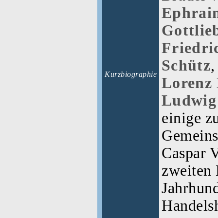
Ephrai
Gottlie
Friedri
Schütz
Kurzbiographie
Lorenz
Ludwig
einige z
Gemeins
Caspar V
zweiten 
Jahrhund
Handelsh