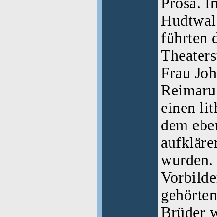
Prosa. I
Hudtwal
führten 
Theaters
Frau Joh
Reimarus
einen li
dem eben
aufkläre
wurden. 
Vorbilde
gehörten
Brüder 