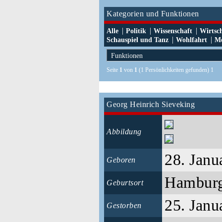
Kategorien und Funktionen
|
|
|
Alle
Politik
Wissenschaft
Wirtsc
|
|
Schauspiel und Tanz
Wohlfahrt
Me
Seite
1
von
1
(1 Persönlichkeiten gefunden) 1
Georg Heinrich Sieveking
Abbildung
28. Janu
Geboren
Hambur
Geburtsort
25. Janu
Gestorben