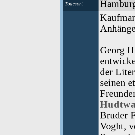
Hambur
Todesort
Kaufman
Anhänge
Georg He
entwicke
der Lite
seinen e
Freund
Hudtwa
Bruder F
Voght, v