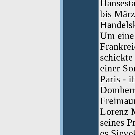
Hansest
bis März
Handels
Um eine
Frankrei
schickte
einer So
Paris - 
Domherr
Freimaur
Lorenz M
seines P
es Sieve