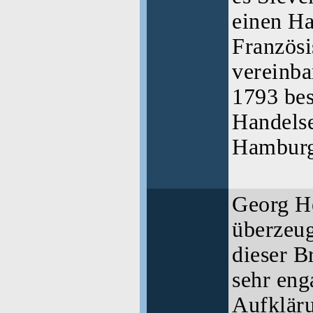
einen Ha
Französi
vereinba
1793 be
Handels
Hamburg
Georg He
überzeug
dieser B
sehr eng
Aufkläru