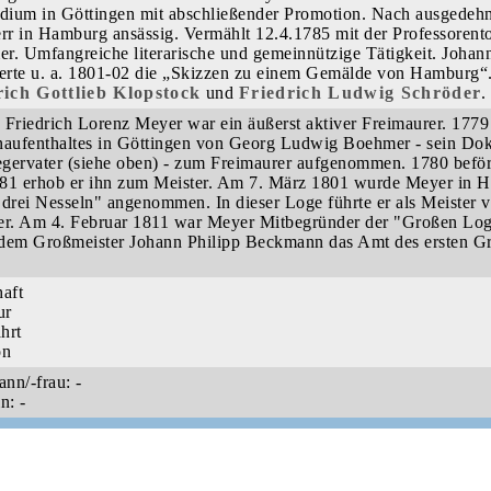
udium in Göttingen mit abschließender Promotion. Nach ausgedehnt
r in Hamburg ansässig. Vermählt 12.4.1785 mit der Professorento
r. Umfangreiche literarische und gemeinnützige Tätigkeit. Johan
ierte u. a. 1801-02 die „Skizzen zu einem Gemälde von Hamburg“.
rich Gottlieb Klopstock
und
Friedrich Ludwig Schröder
 Friedrich Lorenz Meyer war ein äußerst aktiver Freimaurer. 177
naufenthaltes in Göttingen von Georg Ludwig Boehmer - sein Dokt
gervater (siehe oben) - zum Freimaurer aufgenommen. 1780 befö
81 erhob er ihn zum Meister. Am 7. März 1801 wurde Meyer in
 drei Nesseln" angenommen. In dieser Loge führte er als Meister
. Am 4. Februar 1811 war Meyer Mitbegründer der "Großen Lo
dem Großmeister Johann Philipp Beckmann das Amt des ersten Gr
haft
ur
hrt
on
nn/-frau: -
n: -