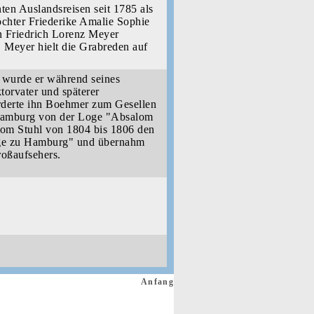
en Auslandsreisen seit 1785 als
chter Friederike Amalie Sophie
n Friedrich Lorenz Meyer
 Meyer hielt die Grabreden auf
.
9 wurde er während seines
orvater und späterer
rderte ihn Boehmer zum Gesellen
 Hamburg von der Loge "Absalom
 vom Stuhl von 1804 bis 1806 den
ge zu Hamburg" und übernahm
oßaufsehers.
Anfang