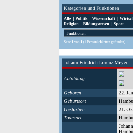
Kategorien und Funktionen
|
|
|
Alle
Politik
Wissenschaft
Wirtsc
|
|
Religion
Bildungswesen
Sport
Seite
1
von
1
(1 Persönlichkeiten gefunden) 1
Johann Friedrich Lorenz Meyer
Abbildung
Geboren
22. Ja
Geburtsort
Hamb
Gestorben
21. Ok
Todesort
Hamb
Johann
Hambur