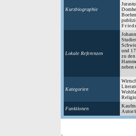
Jurast
Kurzbiographie
Domher
Boehme
publiz
Fried
Johann
Studie
Schwie
und 17
Lokale Referenzen
zu den
Hammer
neben 
Wirtsc
Literat
Kategorien
Wohlfa
Religi
Kaufma
Funktionen
Autor/i