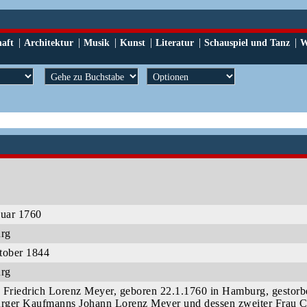
|
|
|
|
|
|
haft
Architektur
Musik
Kunst
Literatur
Schauspiel und Tanz
W
nuar 1760
urg
tober 1844
urg
 Friedrich Lorenz Meyer, geboren 22.1.1760 in Hamburg, gestorb
ger Kaufmanns Johann Lorenz Meyer und dessen zweiter Frau C