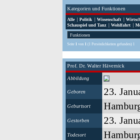
Kategorien und Funktionen
|
|
|
Alle
Politik
Wissenschaft
Wirtsc
|
|
Schauspiel und Tanz
Wohlfahrt
Me
Seite
1
von
1
(1 Persönlichkeiten gefunden) 1
Prof. Dr. Walter Hävernick
Abbildung
23. Janu
Geboren
Hambur
Geburtsort
23. Janu
Gestorben
Hambur
Todesort