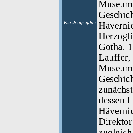
Museum 
Geschich
Kurzbiographie
Hävernic
Herzogli
Gotha. 1
Lauffer,
Museums
Geschich
zunächst
dessen L
Hävernic
Direkto
zugleich