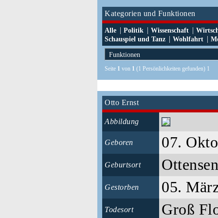
Kategorien und Funktionen
|
|
|
Alle
Politik
Wissenschaft
Wirtsc
|
|
Schauspiel und Tanz
Wohlfahrt
Me
Seite
1
von
1
(1 Persönlichkeiten gefunden) 1
Otto Ernst
Abbildung
07. Okt
Geboren
Ottense
Geburtsort
05. Mär
Gestorben
Groß Fl
Todesort