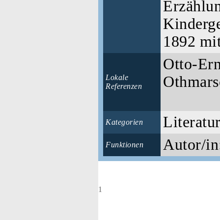
Erzählu
Kinderge
1892 mi
Otto-Ern
Lokale
Othmarsc
Referenzen
Literatu
Kategorien
Autor/in
Funktionen
1