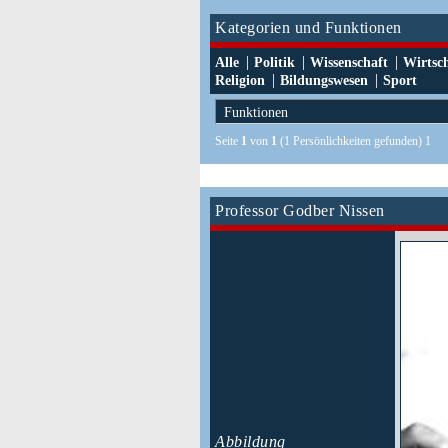
Kategorien und Funktionen
|
|
|
Alle
Politik
Wissenschaft
Wirtsc
|
|
Religion
Bildungswesen
Sport
Seite
1
von
1
(1 Persönlichkeiten gefunden) 1
Professor Godber Nissen
Abbildung