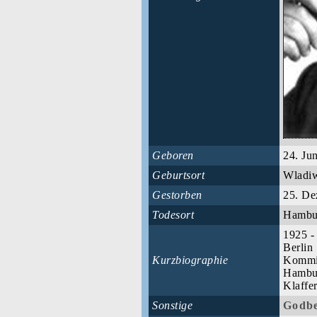
Geboren
24. Ju
Geburtsort
Wladiw
Gestorben
25. De
Todesort
Hamb
1925 -
Berlin
Kurzbiographie
Kommis
Hambur
Klaffe
Sonstige
Godbe