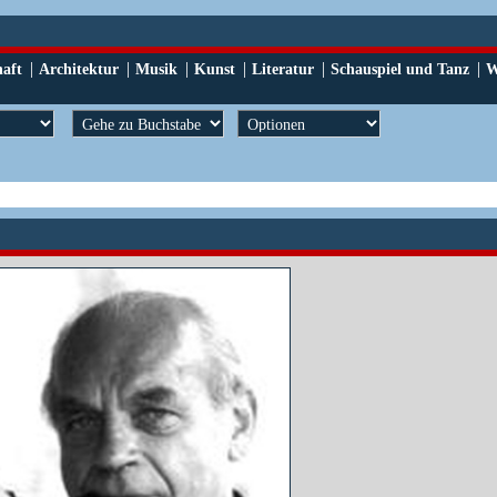
|
|
|
|
|
|
haft
Architektur
Musik
Kunst
Literatur
Schauspiel und Tanz
W