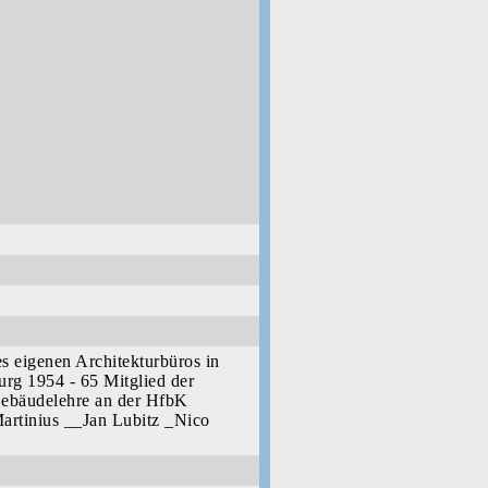
 eigenen Architekturbüros in
urg 1954 - 65 Mitglied der
Gebäudelehre an der HfbK
artinius __Jan Lubitz _Nico