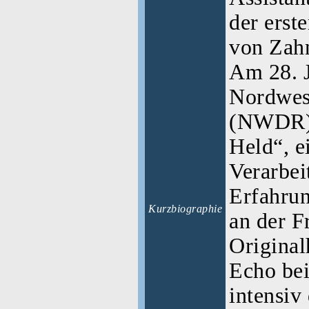
der erst
von Zah
Am 28. J
Nordwes
(NWDR) 
Held“, ei
Verarbei
Erfahrun
Kurzbiographie
an der F
Original
Echo be
intensiv