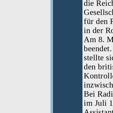
die Rei
Gesellsc
für den
in der 
Am 8. M
beendet.
stellte s
den brit
Kontroll
inzwisch
Bei Rad
im Juli 
Assistan