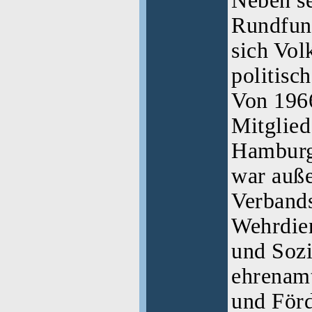
Neben se
Rundfunk
sich Vol
politisch
Von 1966
Mitglied
Hamburge
war auße
Verbands
Wehrdien
und Sozi
ehrenamt
und Förd