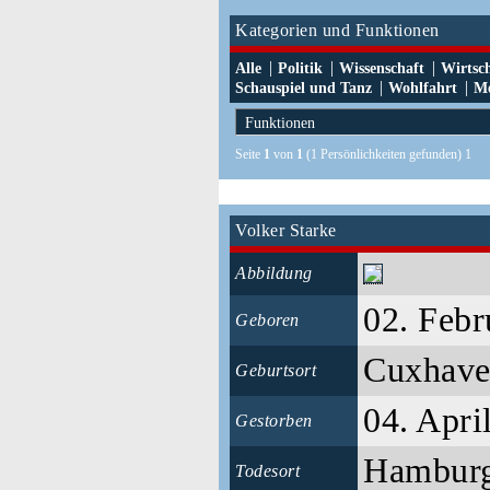
Kategorien und Funktionen
|
|
|
Alle
Politik
Wissenschaft
Wirtsc
|
|
Schauspiel und Tanz
Wohlfahrt
Me
Seite
1
von
1
(1 Persönlichkeiten gefunden) 1
Volker Starke
Abbildung
02. Febr
Geboren
Cuxhav
Geburtsort
04. Apri
Gestorben
Hambur
Todesort