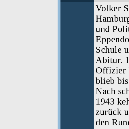
Volker S
Hamburg
und Poli
Eppendor
Schule u
Abitur. 
Offizier
blieb bi
Nach sc
1943 keh
zurück u
den Rund