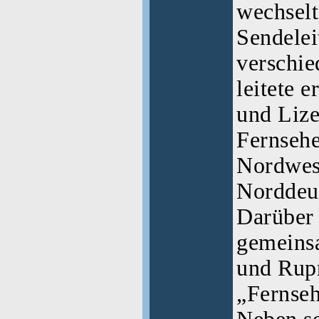
wechsel
Sendele
verschie
leitete 
und Lize
Fernseh
Nordwes
Norddeu
Darüber 
gemeins
und Rupr
„Fernseh